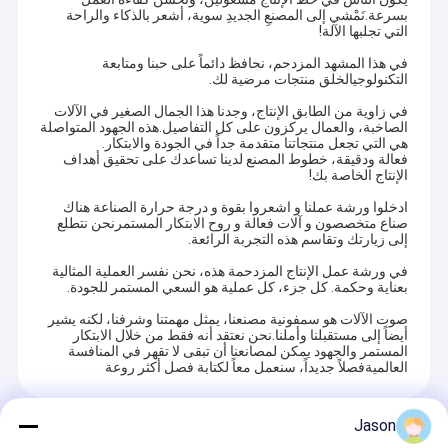
بسرعة.نَمْشي إلى المصنعِ الجديدِ سوية، أشعر بالذكاء والراحة
التي تجلبها الآلة!
في هذا المشهد المزدحم، نحافظ دائماً على حبنا ومتابعة
التكنولوجيالخلق منتجات مرضية لك.
في زاوية من الطابق الإنتاج، وجدنا هذا الجمال الصغير في الآلات
الصاخبة، والعمال يركزون على كل التفاصيل.هذه الجهود المتواصلة
هي التي تجعل منتجاتنا متقدمة جداً في الجودة والابتكار.
فعالة ودقيقة، خطوط المصنع لدينا تساعدك على تحقيق أهداف
الإنتاج الخاصة بك!
ادخلوا ورشة عملنا و اشعروا بقوة و درجة حرارة الصناعة هناك
صناع متخصصون و آلات فعالة و روح الابتكار المستمرنحن نتطلع
إلى زيارتك وتقاسم هذه التجربة الرائعة.
في ورشة عمل الإنتاج المزدحمة هذه، نحن نفسر العملية المثالية
بعناية وحكمة. كل جزء، كل عملية هو السعي المستمر للجودة.
صوت الآلات هو سمفونية مصنعنا، يمثل مهمتنا وشرفنا، لكنه يشير
أيضاً إلى مستقبلنا وأملنا.نحن نعتقد أنه فقط من خلال الابتكار
المستمر والجهود يمكن لمصانعنا أن تبقى لا تقهر في المنافسة
العالميةفصلاً جديداً، سنعمل معاً لكتابة فصل أكثر روعة
Jason
المنتجات الموصى بها