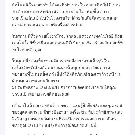
อัตโนมัติ ใหม่ มา ทํา ให้ คน ที่ ทํา งาน ใน สาย ผลิต ไม่ มี งาน
ทํา อีก และ ประสิทธิภาพ การ ทํา งาน ได้ เพิ่ม ขึ้น อย่าง
รวดเร็ว.เดินเข้าไปในโรงงานใหม่ด้วยกันสัมผัสความฉลาด
และความสะดวกสบายที่เครื่องจักรนํามา
ในสถานที่ที่วุ่นวายนี้ เรามักจะรักและแสวงหาเทคโนโลยี ด้วย
เทคโนโลยีชั้นหนึ่ง และทัศนคติที่เข้มงวดเพื่อสร้างผลิตภัณฑ์ที่
พอใจสําหรับคุณ.
ในมุมหนึ่งของพื้นการผลิต เราพบสิ่งสวยงามเล็กๆนี้ ใน
เครื่องจักรที่เสียงดัง คนงานมุ่งเน้นทุกรายละเอียดความ
พยายามที่ไม่หยุดยั้งเหล่านี้ทําให้ผลิตภัณฑ์ของเราก้าวหน้าใน
ด้านคุณภาพและนวัตกรรม.
มีประสิทธิภาพและแม่นยํา สายการผลิตของเราช่วยให้คุณ
บรรลุเป้าหมายการผลิตของคุณ!
เข้ามาในห้างสรรพสินค้าของเรา และรู้สึกถึงพลังและอุณหภูมิ
ของอุตสาหกรรม มีช่างมืออาสา เครื่องจักรที่ประสิทธิภาพ และ
จิตวิญญาณของนวัตกรรมที่ต่อเนื่องเรารอคอยการมาเยือน
ของคุณและแบ่งปันประสบการณ์อันยอดเยี่ยมนี้.