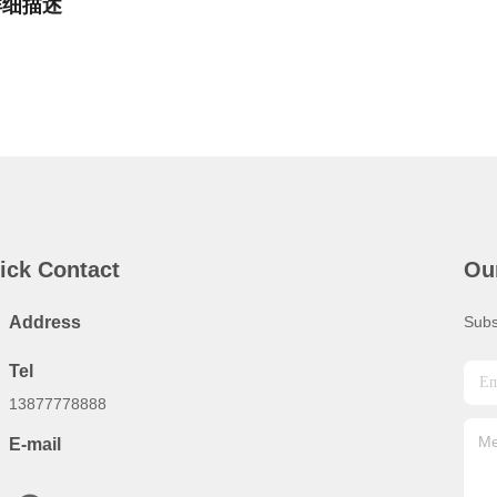
详细描述
ick Contact
Ou
Address
Subs
Tel
13877778888
E-mail