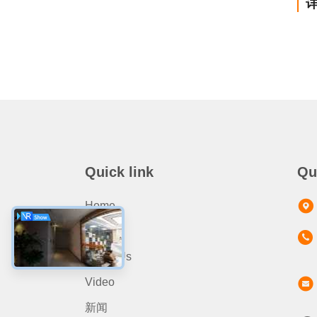
Quick link
Qu
Home
产品
About Us
Video
新闻