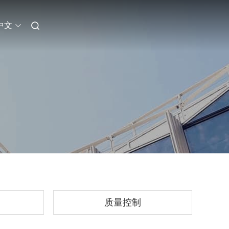
中文
质量控制