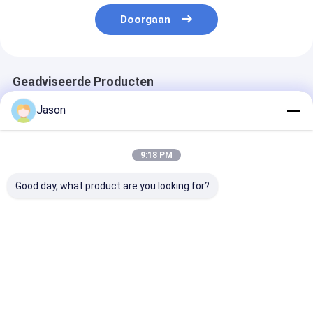
Doorgaan
Geadviseerde Producten
Jason
9:18 PM
Good day, what product are you looking for?
Custom Creative
Custom Creative
Custom Creati
Goodie Kerst Kraft
Goodie Kerst Kraft
Goodie Kerst K
Paper Gift Bag met je
Paper Gift Bag met je
Paper Gift Bag
eigen logo voor Xmas
eigen logo voor Xmas
eigen logo voo
Decorative Party
Decorative Party
Decorative Pa
Beste prijs
Beste prijs
Beste pri