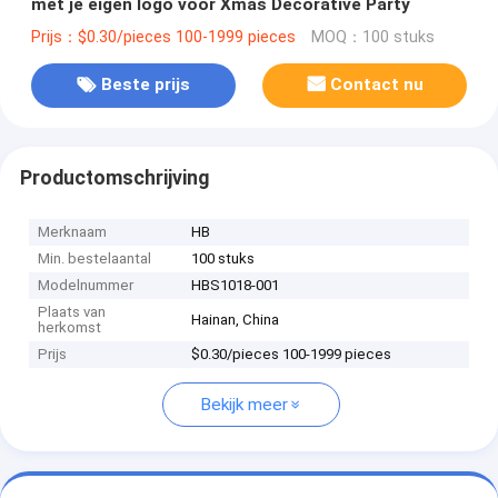
met je eigen logo voor Xmas Decorative Party
Prijs：$0.30/pieces 100-1999 pieces
MOQ：100 stuks
Beste prijs
Contact nu
Productomschrijving
Merknaam
HB
Min. bestelaantal
100 stuks
Modelnummer
HBS1018-001
Plaats van
Hainan, China
herkomst
Prijs
$0.30/pieces 100-1999 pieces
Bekijk meer