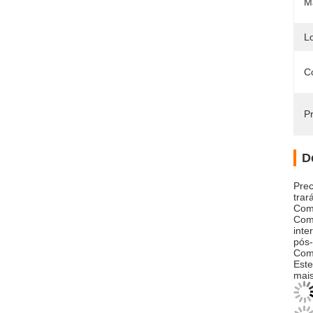
Ma
L
C
Pr
D
Prec
trar
Com 
Com 
inte
pós-
Com 
Este
mais