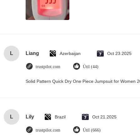
L
Liang
Azerbaijan
Oct 23.2025
trustpilot.com
Útil (44)
Solid Pattern Quick Dry One Piece Jumpsuit for Women
L
Lily
Brazil
Oct 21.2025
trustpilot.com
Útil (666)