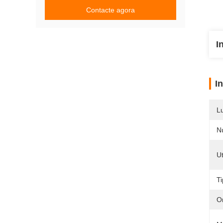
Contacte agora
I
I
L
N
Ut
T
O