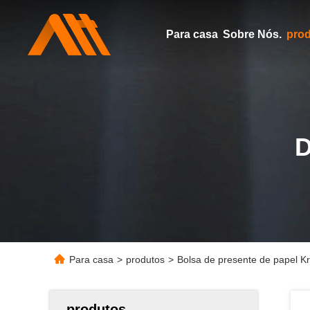
Para casa
Sobre Nós.
pro
Para casa
>
produtos
>
Bolsa de presente de papel Kra
produtos