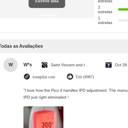
estrelas
Escrever uma
2
estrelas
avaliação
1
estrelas
Todas as Avaliações
W
W*s
Saint Vincent and the Grenadines
Oct 28
trustpilot.com
Útil (8987)
"I love how the Pico 4 handles IPD adjustment. The manual s
IPD just right eliminated！