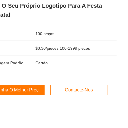
O Seu Próprio Logotipo Para A Festa
atal
100 peças
$0.30/pieces 100-1999 pieces
agem Padrão:
Cartão
nha O Melhor Preço
Contacte-Nos