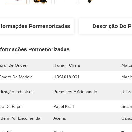
nformações Pormenorizadas
Descrição Do P
nformações Pormenorizadas
ugar De Origem
Hainan, China
Marc
úmero Do Modelo
HBS1018-001
Manip
ilização Industrial:
Presentes E Artesanato
Utiliz
ipo De Papel:
Papel Kraft
Selam
rdem Por Encomenda:
Aceita.
Carac