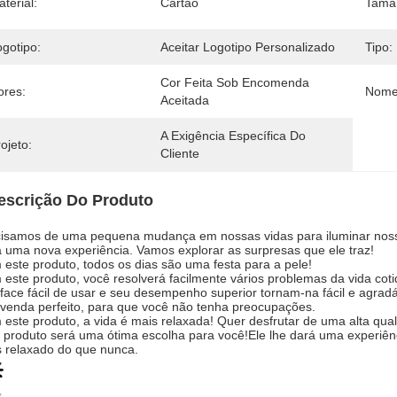
terial:
Cartão
Tama
ogotipo:
Aceitar Logotipo Personalizado
Tipo:
Cor Feita Sob Encomenda 
ores:
Nome
Aceitada
A Exigência Específica Do 
ojeto:
Cliente
escrição Do Produto
isamos de uma pequena mudança em nossas vidas para iluminar nossas
á uma nova experiência. Vamos explorar as surpresas que ele traz!
este produto, todos os dias são uma festa para a pele!
este produto, você resolverá facilmente vários problemas da vida co
rface fácil de usar e seu desempenho superior tornam-na fácil e agra
venda perfeito, para que você não tenha preocupações.
este produto, a vida é mais relaxada! Quer desfrutar de uma alta qual
 produto será uma ótima escolha para você!Ele lhe dará uma experiênc
 relaxado do que nunca.