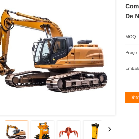
Com 
De N
MOQ:
Preço:
Embal
Obte