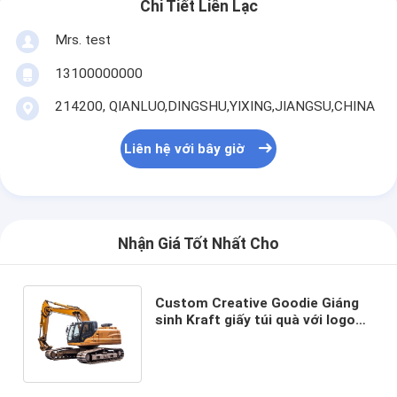
Chi Tiết Liên Lạc
Mrs. test
13100000000
214200, QIANLUO,DINGSHU,YIXING,JIANGSU,CHINA
Liên hệ với bây giờ
Nhận Giá Tốt Nhất Cho
Custom Creative Goodie Giáng
sinh Kraft giấy túi quà với logo
của riêng bạn cho Xmas Party
trang trí