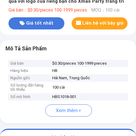
quà với logo của riêng bạn cho Xmas Party trang trí
Giá bán：$0.30/pieces 100-1999 pieces
MOQ：100 cái
Giá tốt nhất
Liên hệ với bây giờ
Mô Tả Sản Phẩm
Giá bán
$0.30/pieces 100-1999 pieces
Hàng hiệu
HB
Nguồn gốc
Hải Nam, Trung Quốc
Số lượng đặt hàng
100 cái
tối thiểu
Số mô hình
HBS1018-001
Xem thêm