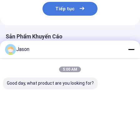
Tiếp tục
Sản Phẩm Khuyến Cáo
Jason
5:00 AM
Good day, what product are you looking for?
Custom Creative
Custom Creative
Custom Creati
Goodie Giáng sinh
Goodie Giáng sinh
Goodie Giáng 
Kraft giấy túi quà với
Kraft giấy túi quà với
Kraft giấy túi 
logo của riêng bạn
logo của riêng bạn
logo của riêng
cho Xmas Party
cho Xmas Party
cho Xmas Part
Giá tốt nhất
Giá tốt nhất
Giá tốt n
trang trí
trang trí
trang trí