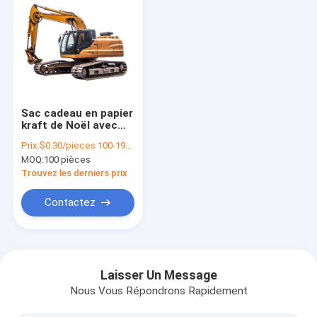
Sac cadeau en papier
kraft de Noël avec
votre propre logo
Prix:
$0.30/pieces 100-1999 pieces
pour la fête de Noël
MOQ:
100 pièces
Trouvez les derniers prix
Contactez
À la maison
Produits
Laisser Un Message
Nous Vous Répondrons Rapidement
vidéo