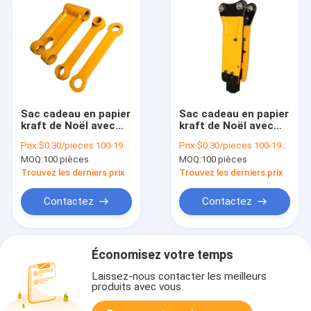
Sac cadeau en papier
Sac cadeau en papier
kraft de Noël avec
kraft de Noël avec
votre propre logo
votre propre logo
Prix:
$0.30/pieces 100-1999 pieces
Prix:
$0.30/pieces 100-1999 pieces
pour la fête de Noël
pour la fête de Noël
MOQ:
100 pièces
MOQ:
100 pièces
Trouvez les derniers prix
Trouvez les derniers prix
Contactez
Contactez
Économisez votre temps
Laissez-nous contacter les meilleurs
produits avec vous.