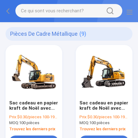
Pièces De Cadre Métallique
(9)
Sac cadeau en papier
Sac cadeau en papier
kraft de Noël avec
kraft de Noël avec
votre propre logo
votre propre logo
Prix:
$0.30/pieces 100-1999 pieces
Prix:
$0.30/pieces 100-1999 pieces
pour la fête de Noël
pour la fête de Noël
MOQ:
100 pièces
MOQ:
100 pièces
Trouvez les derniers prix
Trouvez les derniers prix