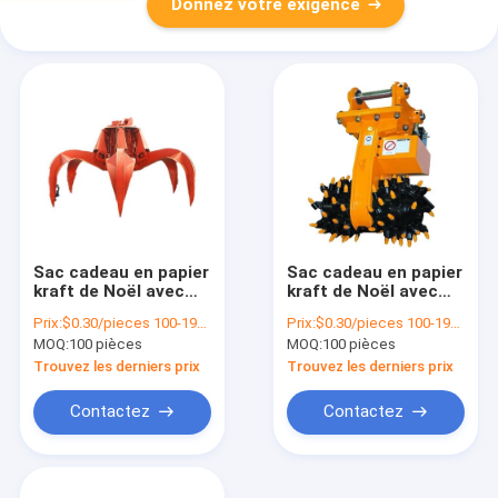
Donnez votre exigence
Sac cadeau en papier
Sac cadeau en papier
kraft de Noël avec
kraft de Noël avec
votre propre logo
votre propre logo
Prix:
$0.30/pieces 100-1999 pieces
Prix:
$0.30/pieces 100-1999 pieces
pour la fête de Noël
pour la fête de Noël
MOQ:
100 pièces
MOQ:
100 pièces
Trouvez les derniers prix
Trouvez les derniers prix
Contactez
Contactez