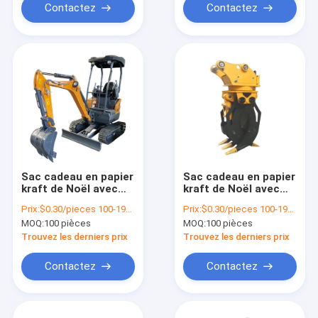
Contactez
Contactez
Sac cadeau en papier
Sac cadeau en papier
kraft de Noël avec
kraft de Noël avec
votre propre logo
votre propre logo
Prix:
$0.30/pieces 100-1999 pieces
Prix:
$0.30/pieces 100-1999 pieces
pour la fête de Noël
pour la fête de Noël
MOQ:
100 pièces
MOQ:
100 pièces
Trouvez les derniers prix
Trouvez les derniers prix
Contactez
Contactez