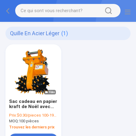
Quille En Acier Léger
(1)
Sac cadeau en papier
kraft de Noël avec
votre propre logo
Prix:
$0.30/pieces 100-1999 pieces
pour la fête de Noël
MOQ:
100 pièces
Trouvez les derniers prix