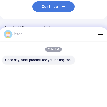
Continua
Prodotti Raccomandati
Jason
2:34 PM
Good day, what product are you looking for?
Busta regalo di carta
Busta regalo di carta
Busta regalo d
Kraft per Natale con
Kraft per Natale con
Kraft per Nata
il tuo logo per la
il tuo logo per la
il tuo logo per 
festa di Natale
festa di Natale
festa di Natal
Miglior prezzo
Miglior prezzo
Miglior pr