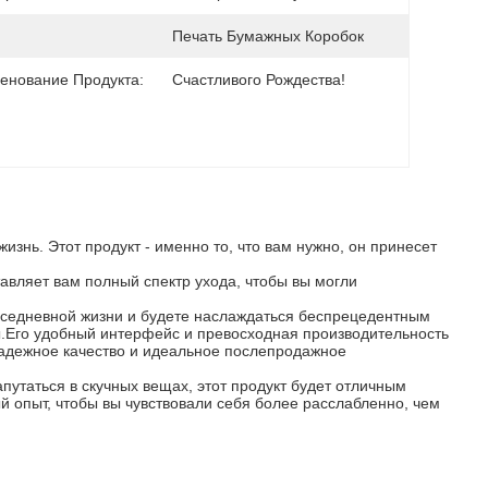
Печать Бумажных Коробок
енование Продукта:
Счастливого Рождества!
знь. Этот продукт - именно то, что вам нужно, он принесет
тавляет вам полный спектр ухода, чтобы вы могли
вседневной жизни и будете наслаждаться беспрецедентным
ы.Его удобный интерфейс и превосходная производительность
 надежное качество и идеальное послепродажное
апутаться в скучных вещах, этот продукт будет отличным
 опыт, чтобы вы чувствовали себя более расслабленно, чем