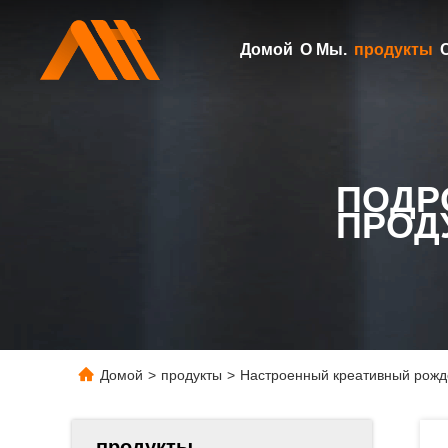
Домой
О Мы.
продукты
ПОДР
ПРОД
Домой
>
продукты
>
Настроенный креативный рожде
продукты