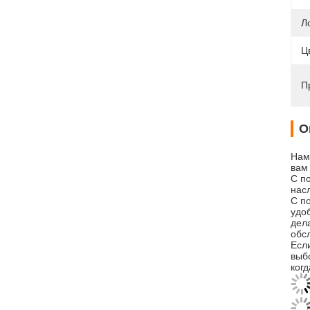
Л
Ц
П
О
Нам
вам
С п
нас
С п
удо
дел
обсл
Есл
выб
когд