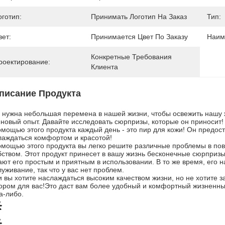
оготип:
Принимать Логотип На Заказ
Тип:
вет:
Принимается Цвет По Заказу
Наим
Конкретные Требования 
роектирование:
Клиента
писание Продукта
 нужна небольшая перемена в нашей жизни, чтобы освежить нашу жи
 новый опыт. Давайте исследовать сюрпризы, которые он приносит!
омощью этого продукта каждый день - это пир для кожи! Он предос
лаждаться комфортом и красотой!
омощью этого продукта вы легко решите различные проблемы в по
бством. Этот продукт принесет в вашу жизнь бесконечные сюрприз
ают его простым и приятным в использовании. В то же время, его
уживание, так что у вас нет проблем.
и вы хотите наслаждаться высоким качеством жизни, но не хотите з
ором для вас!Это даст вам более удобный и комфортный жизненный
а-либо.