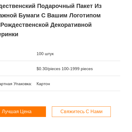
дественский Подарочный Пакет Из
ажной Бумаги С Вашим Логотипом
 Рождественской Декоративной
еринки
100 штук
$0.30/pieces 100-1999 pieces
ртная Упаковка:
Картон
Лучшая Цена
Свяжитесь С Нами