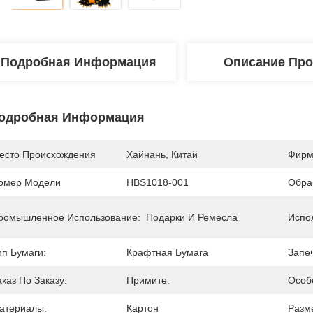
Подробная Информация
Описание Про
одробная Информация
есто Происхождения
Хайнань, Китай
Фирм
омер Модели
HBS1018-001
Обра
ромышленное Использование:
Подарки И Ремесла
Испо
ип Бумаги:
Крафтная Бумага
Запеч
аказ По Заказу:
Примите.
Особ
атериалы:
Картон
Разм