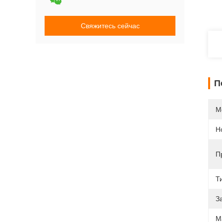
Свяжитесь сейчас
П
М
Н
П
Т
З
М