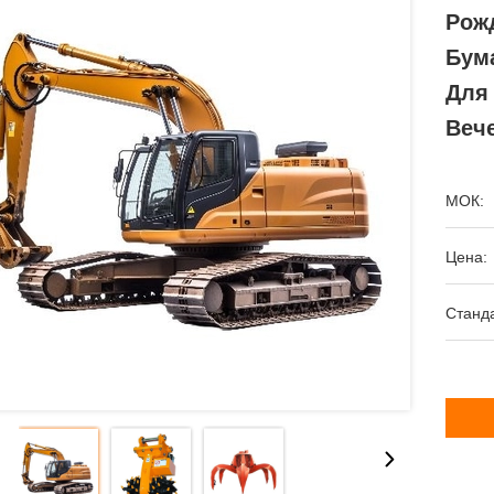
Рож
Бум
Для
Веч
МОК:
Цена:
Станда