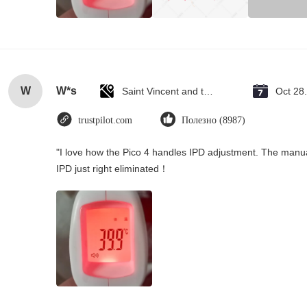
W
W*s
Saint Vincent and the Grenadines
Oct 28
trustpilot.com
Полезно (8987)
"I love how the Pico 4 handles IPD adjustment. The manual s
IPD just right eliminated！