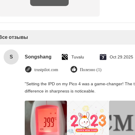
Все отзывы
S
Songshang
Tuvalu
Oct 29.2025
trustpilot.com
Полезно (1)
"Setting the IPD on my Pico 4 was a game-changer! The t
difference in sharpness is noticeable.