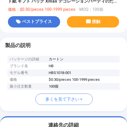
ト紙 ギフト バッグ Xmas デコレーションパーティのため
の自分のロゴ
価格：$0.30/pieces 100-1999 pieces
MOQ：100個
ベストプライス
接触
製品の説明
パッケージの詳細
カートン
ブランド名
HB
モデル番号
HBS1018-001
価格
$0.30/pieces 100-1999 pieces
最小注文数量
100個
多くを見て下さい
連絡先の詳細