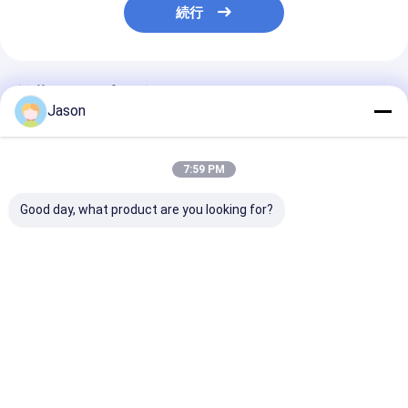
続行
推薦されたプロダクト
Jason
7:59 PM
Good day, what product are you looking for?
プリントされた高級ギ
豪華 オーダーメイド メ
誕生日パーティ
フト紙ショッピングバ
イドメイド ギフト ゲス
好みのためにカ
ッグ ロゴ付きカスタム
ト キャンディーズ イン
製紙袋
ショッピング紙バッグ
ディアン レッド 結婚祝
い プレゼント プレゼン
ベストプライス
ベストプライス
ベストプラ
ト 結婚式の飾り付け プ
レゼント
Desktop Site
ホーム
企業情報
お問い合わせ