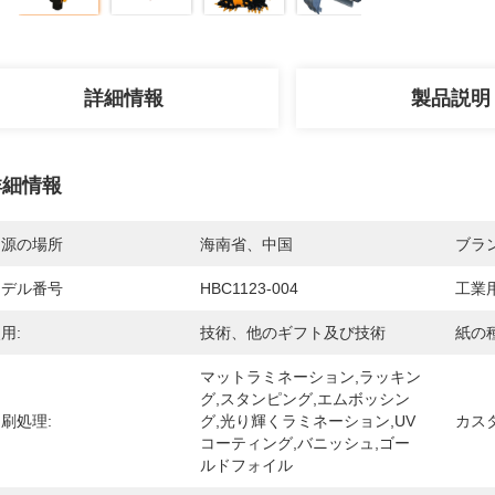
詳細情報
製品説明
詳細情報
起源の場所
海南省、中国
ブラ
モデル番号
HBC1123-004
工業用
用:
技術、他のギフト及び技術
紙の種
マットラミネーション,ラッキン
グ,スタンピング,エムボッシン
刷処理:
グ,光り輝くラミネーション,UV
カス
コーティング,バニッシュ,ゴー
ルドフォイル