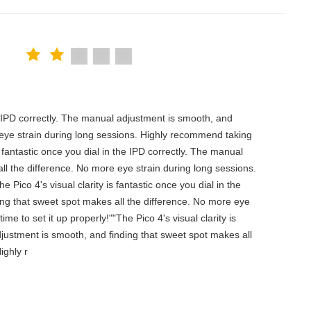
the IPD correctly. The manual adjustment is smooth, and
 eye strain during long sessions. Highly recommend taking
is fantastic once you dial in the IPD correctly. The manual
ll the difference. No more eye strain during long sessions.
 Pico 4's visual clarity is fantastic once you dial in the
ing that sweet spot makes all the difference. No more eye
e to set it up properly!""The Pico 4's visual clarity is
djustment is smooth, and finding that sweet spot makes all
ighly r