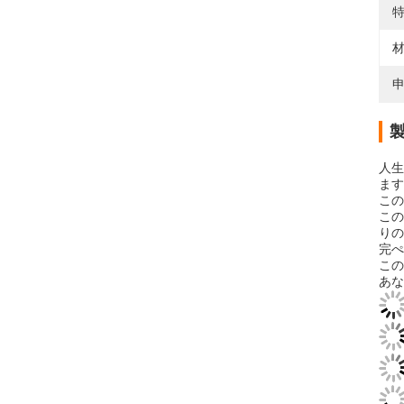
特
材
申
人生
ます
この
この
りの
完ぺ
この
あな