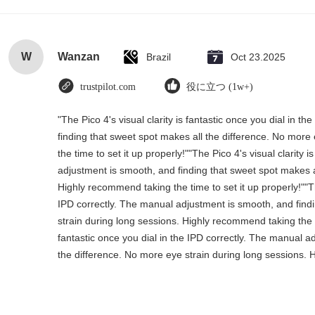
W
Wanzan
Brazil
Oct 23.2025
trustpilot.com
役に立つ (1w+)
"The Pico 4's visual clarity is fantastic once you dial in 
finding that sweet spot makes all the difference. No more
the time to set it up properly!""The Pico 4's visual clarity 
adjustment is smooth, and finding that sweet spot makes a
Highly recommend taking the time to set it up properly!""The
IPD correctly. The manual adjustment is smooth, and find
strain during long sessions. Highly recommend taking the tim
fantastic once you dial in the IPD correctly. The manual a
the difference. No more eye strain during long sessions. H