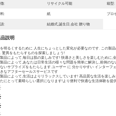
徴:
リサイクル可能
箱型:
料:
紙
プロセ
請:
結婚式,誕生日,会社 贈り物
製品説明
を明るくするために 人生にちょっとした変化が必要なのです. この製
. 驚異をもたらすものを探索しましょう!
製品によって,毎日は肌の楽しみです! 快適さと美しさを楽しむために,
製品によって,あなたは日常生活の様々な問題を簡単に解決し,前例のな
ないサプライズをもたらします.ユーザー に 分かりやすい インターフェー
きなアフターセールスサービスです
製品によって,生活はよりリラックスしています! 高品質な生活を楽しみ
たにとって素晴らしい選択になります!より便利で快適な生活体験を提供