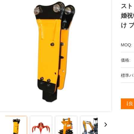
スト
婚祝
け 
MOQ:
価格:
標準パ
最良