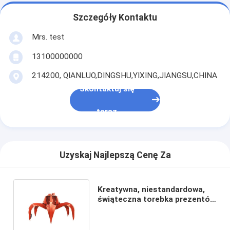
Szczegóły Kontaktu
Mrs. test
13100000000
214200, QIANLUO,DINGSHU,YIXING,JIANGSU,CHINA
Skontaktuj się
teraz
Uzyskaj Najlepszą Cenę Za
Kreatywna, niestandardowa,
świąteczna torebka prezentów
z papieru z własnym logo.