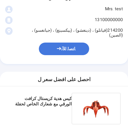
Mrs. test
13100000000
214200(قيانلو) ، (دينغشو) ، (ييكسينغ) ، (جيانغسو) ،
(الصين)
ﺎﺘﺼﻟ ﺍﻶﻧ
احصل على افضل سعر ل
كيس هدية كريستال كرافت
الورقي مع شعارك الخاص لحفلة
عيد الميلاد الزخرفية