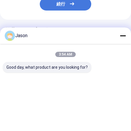
続行
推薦されたプロダクト
Jason
3:54 AM
Good day, what product are you looking for?
オーダーメイド クリエ
オーダーメイド クリエ
オーダーメイド
イティブ グディ クリス
イティブ グディ クリス
イティブ グディ
マス クラフト紙 ギフト
マス クラフト紙 ギフト
マス クラフト紙
バッグ Xmas デコレー
バッグ Xmas デコレー
バッグ Xmas 
ションパーティのため
ションパーティのため
ションパーティ
ベストプライス
ベストプライス
ベストプラ
の自分のロゴ
の自分のロゴ
の自分のロゴ
Desktop Site
ホーム
企業情報
お問い合わせ