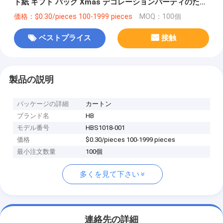
ト紙 ギフト バッグ Xmas デコレーションパーティのため
の自分のロゴ
価格：$0.30/pieces 100-1999 pieces
MOQ：100個
ベストプライス
接触
製品の説明
パッケージの詳細
カートン
ブランド名
HB
モデル番号
HBS1018-001
価格
$0.30/pieces 100-1999 pieces
最小注文数量
100個
多くを見て下さい
連絡先の詳細