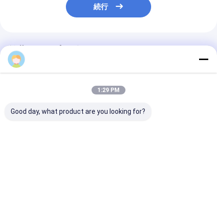
続行
推薦されたプロダクト
1:29 PM
Good day, what product are you looking for?
オーダーメイド クリエ
オーダーメイド クリエ
オーダーメイド
イティブ グディ クリス
イティブ グディ クリス
イティブ グディ
マス クラフト紙 ギフト
マス クラフト紙 ギフト
マス クラフト紙
バッグ Xmas デコレー
バッグ Xmas デコレー
バッグ Xmas 
ションパーティのため
ションパーティのため
ションパーティ
ベストプライス
ベストプライス
ベストプラ
の自分のロゴ
の自分のロゴ
の自分のロゴ
Desktop Site
ホーム
企業情報
お問い合わせ