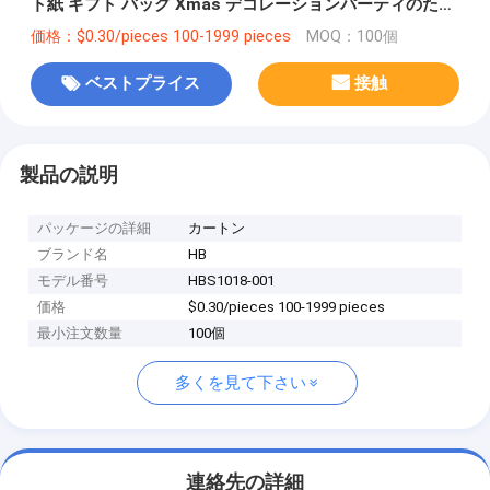
ト紙 ギフト バッグ Xmas デコレーションパーティのため
の自分のロゴ
価格：$0.30/pieces 100-1999 pieces
MOQ：100個
ベストプライス
接触
製品の説明
パッケージの詳細
カートン
ブランド名
HB
モデル番号
HBS1018-001
価格
$0.30/pieces 100-1999 pieces
最小注文数量
100個
多くを見て下さい
連絡先の詳細