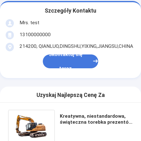
Szczegóły Kontaktu
Mrs. test
13100000000
214200, QIANLUO,DINGSHU,YIXING,JIANGSU,CHINA
Skontaktuj się
teraz
Uzyskaj Najlepszą Cenę Za
Kreatywna, niestandardowa,
świąteczna torebka prezentów
z papieru z własnym logo.