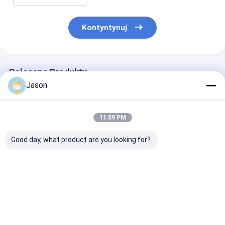
Kontyntynuj
Polecane Produkty
Jason
11:59 PM
Good day, what product are you looking for?
Kreatywna,
Kreatywna,
Kreatywna,
niestandardowa,
niestandardowa,
niestandardow
świąteczna torebka
świąteczna torebka
świąteczna to
prezentów z papieru
prezentów z papieru
prezentów z p
z własnym logo.
z własnym logo.
z własnym log
Najlepsza cena
Najlepsza cena
Najlepsza 