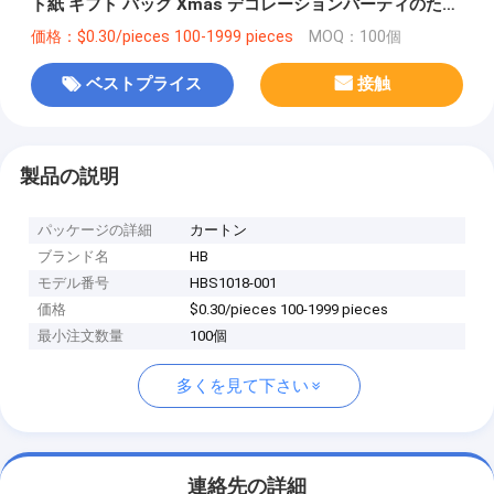
ト紙 ギフト バッグ Xmas デコレーションパーティのため
の自分のロゴ
価格：$0.30/pieces 100-1999 pieces
MOQ：100個
ベストプライス
接触
製品の説明
パッケージの詳細
カートン
ブランド名
HB
モデル番号
HBS1018-001
価格
$0.30/pieces 100-1999 pieces
最小注文数量
100個
多くを見て下さい
連絡先の詳細