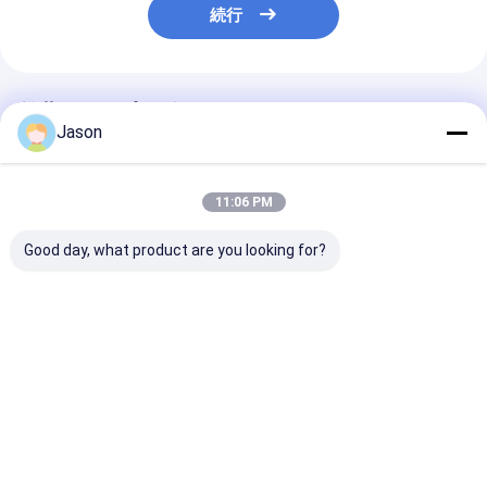
続行
推薦されたプロダクト
Jason
11:06 PM
Good day, what product are you looking for?
オーダーメイド クリエ
オーダーメイド クリエ
オーダーメイド
イティブ グディ クリス
イティブ グディ クリス
イティブ グディ
マス クラフト紙 ギフト
マス クラフト紙 ギフト
マス クラフト紙
バッグ Xmas デコレー
バッグ Xmas デコレー
バッグ Xmas 
ションパーティのため
ションパーティのため
ションパーティ
ベストプライス
ベストプライス
ベストプラ
の自分のロゴ
の自分のロゴ
の自分のロゴ
Desktop Site
ホーム
企業情報
お問い合わせ