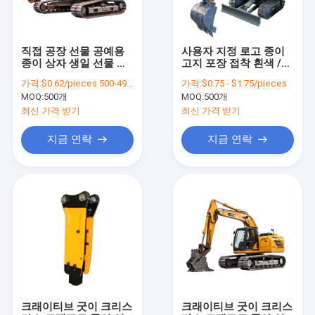
직접 공장 선물 공예용
사용자 지정 로고 종이
종이 상자 생일 선물 상
고지 포장 접착 흰색 /
자 화장품 포장 상자 고
검은색 / 장미 금색 고급
가격:
$0.62/pieces 500-4999 pieces
가격:
$0.75 - $1.75/pieces
리
자석 선물 상자 리본 폐
MOQ:
500개
MOQ:
500개
쇄
최신 가격 받기
최신 가격 받기
지금 연락
지금 연락
집
제품
비디오
크래이티브 굿이 크리스
크래이티브 굿이 크리스