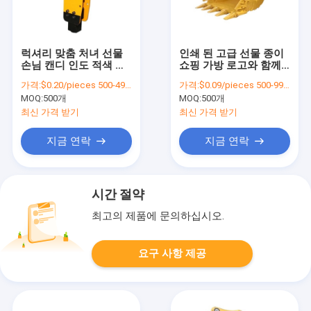
럭셔리 맞춤 처녀 선물
인쇄 된 고급 선물 종이
손님 캔디 인도 적색 결
쇼핑 가방 로고와 함께
혼식 선물 상자 결혼식
사용자 정의 쇼핑 종이
가격:
$0.20/pieces 500-4999 pieces
가격:
$0.09/pieces 500-999 pieces
장식 선물
가방
MOQ:
500개
MOQ:
500개
최신 가격 받기
최신 가격 받기
지금 연락
지금 연락
시간 절약
최고의 제품에 문의하십시오.
요구 사항 제공