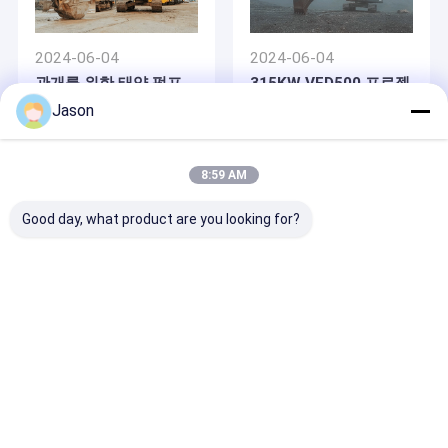
2024-06-04
2024-06-04
관개를 위한 태양 펌프
315KW VFD500 프로젝
인버터와 농촌 지역에서
트
Jason
상수도
8:59 AM
Good day, what product are you looking for?
2024-06-04
250KW VFD500 프로젝
트
Desktop Site
홈
사이트맵
연락처