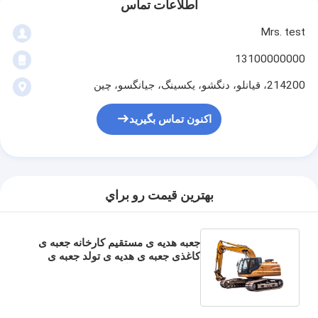
اطلاعات تماس
Mrs. test
13100000000
214200، قيانلو، دنگشو، يکسينگ، جيانگسو، چين
اکنون تماس بگیرید
بهترين قيمت رو براي
جعبه هدیه ی مستقیم کارخانه جعبه ی
کاغذی جعبه ی هدیه ی تولد جعبه ی
بسته بندی لوازم آرایشی جعبه ی
کارتونی