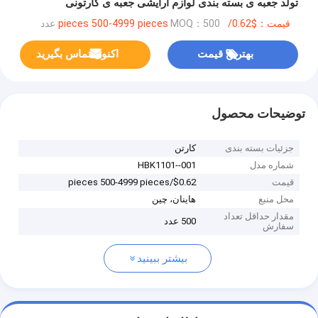
تولد جعبه ی بسته بندی لوازم آرایشی جعبه ی کارتونی
قیمت：$0.62/pieces 500-4999 pieces
MOQ：500 عدد
بهترین قیمت
اکنون تماس بگیرید
توضیحات محصول
جزئیات بسته بندی
کارتن
شماره مدل
HBK1101--001
قیمت
$0.62/pieces 500-4999 pieces
محل منبع
هاینان، چین
مقدار حداقل تعداد
500 عدد
سفارش
بیشتر ببینید