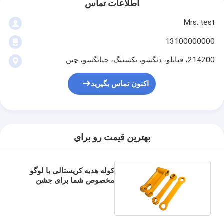
اطلاعات تماس
Mrs. test
13100000000
214200، قيانلو، دنگشو، يکسينگ، جيانگسو، چين
اکنون تماس بگیرید
بهترين قيمت رو براي
کوله هدیه کریستالی با لوگو
مخصوص شما برای جشن
کریسمس