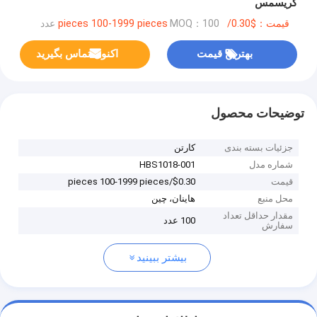
کریسمس
قیمت：$0.30/pieces 100-1999 pieces
MOQ：100 عدد
بهترین قیمت
اکنون تماس بگیرید
توضیحات محصول
جزئیات بسته بندی
کارتن
شماره مدل
HBS1018-001
قیمت
$0.30/pieces 100-1999 pieces
محل منبع
هاینان، چین
مقدار حداقل تعداد
100 عدد
سفارش
بیشتر ببینید