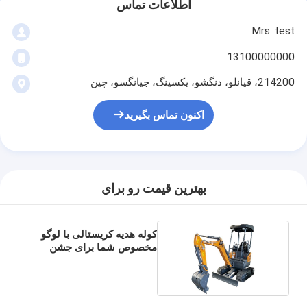
اطلاعات تماس
Mrs. test
13100000000
214200، قيانلو، دنگشو، يکسينگ، جيانگسو، چين
اکنون تماس بگیرید
بهترين قيمت رو براي
کوله هدیه کریستالی با لوگو
مخصوص شما برای جشن
کریسمس