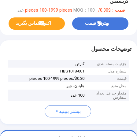
کریسمس
قیمت：$0.30/pieces 100-1999 pieces
MOQ：100 عدد
بهترین قیمت
اکنون تماس بگیرید
توضیحات محصول
جزئیات بسته بندی
کارتن
شماره مدل
HBS1018-001
قیمت
$0.30/pieces 100-1999 pieces
محل منبع
هاینان، چین
مقدار حداقل تعداد
100 عدد
سفارش
بیشتر ببینید