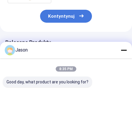
Kontyntynuj
Polecane Produkty
Jason
8:35 PM
Good day, what product are you looking for?
Kreatywna,
Kreatywna,
Kreatywna,
niestandardowa,
niestandardowa,
niestandardow
świąteczna torebka
świąteczna torebka
świąteczna to
prezentów z papieru
prezentów z papieru
prezentów z p
z własnym logo.
z własnym logo.
z własnym log
Najlepsza cena
Najlepsza cena
Najlepsza 