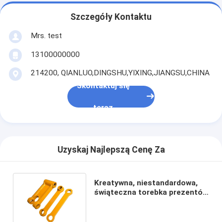
Szczegóły Kontaktu
Mrs. test
13100000000
214200, QIANLUO,DINGSHU,YIXING,JIANGSU,CHINA
Skontaktuj się
teraz
Uzyskaj Najlepszą Cenę Za
Kreatywna, niestandardowa,
świąteczna torebka prezentów
z papieru z własnym logo.