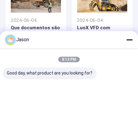
2024-06-04
2024-06-04
Que documentos são
LuoX VFD com
necessários para
método de uma
entrar no museu?
comunicação de
Jason
Profinet
8:13 PM
Good day, what product are you looking for?
2024-06-04
Inversor solar da
bomba para a
irrigação e fonte de
água na área rural
Casa
Mapa do
Fale
Desktop