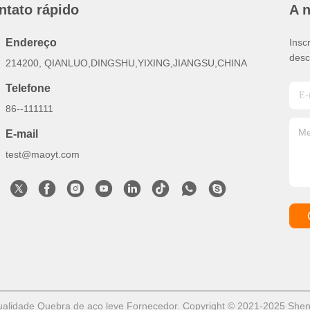
ntato rápido
A 
Endereço
Insc
desc
214200, QIANLUO,DINGSHU,YIXING,JIANGSU,CHINA
Telefone
86--111111
E-mail
test@maoyt.com
lidade Quebra de aço leve Fornecedor. Copyright © 2021-2025 Shenzhe