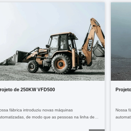
rojeto de 250KW VFD500
Projet
ossa fábrica introduziu novas máquinas
Nossa f
utomatizadas, de modo que as pessoas na linha de
automat
rodução não estão mais ocupadas, e a eficiência do
produçã