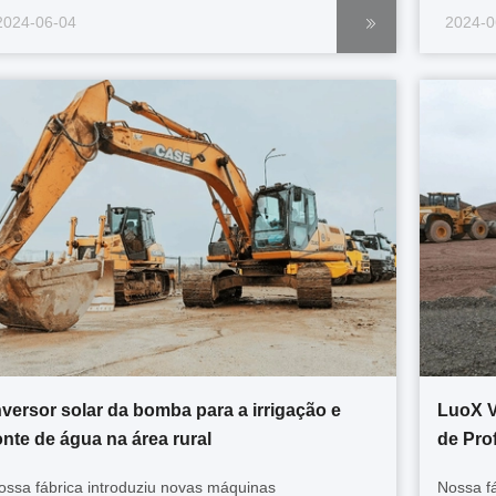
rabalho melhora rapidamente.Entramos juntos na nova
trabalh
2024-06-04
2024-0
ábrica.Sinta a inteligência e a conveniência trazidas
fábrica.
ela máquina! Com o barulho das máquinas, a nossa
pela má
...
nversor solar da bomba para a irrigação e
LuoX 
onte de água na área rural
de Prof
ossa fábrica introduziu novas máquinas
Nossa f