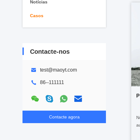
Notícias
Casos
Contacte-nos
test@maoyt.com
86--111111
P
Contacte agora
N
a
p