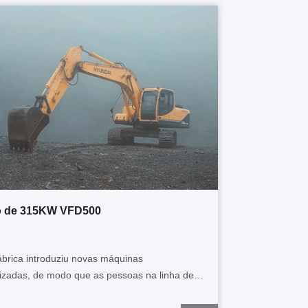
o de 315KW VFD500
ábrica introduziu novas máquinas
izadas, de modo que as pessoas na linha de
o não estão mais ocupadas, e a eficiência do