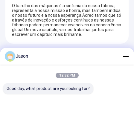
O barulho das máquinas é a sinfonia da nossa fábrica,
representa a nossa missão e honra, mas também indica
o nosso futuro e a nossa esperança.Acreditamos que só
através de inovação e esforços contínuos as nossas
fábricas podem permanecer invencíveis na concorrência
global.Um novo capítulo, vamos trabalhar juntos para
escrever um capítulo mais brilhante.
Produtos Recomendados
Jason
12:32 PM
Good day, what product are you looking for?
Bolsa de presente de
Bolsa de presente de
Bolsa de prese
papel Kraft de Natal
papel Kraft de Natal
papel Kraft de
com o seu próprio
com o seu próprio
com o seu próp
logotipo para a festa
logotipo para a festa
logotipo para 
de Natal
de Natal
de Natal
Enviar inquérito
Enviar inquérito
Enviar inqu