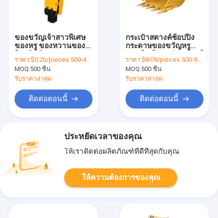
ของขวัญเจ้าสาวพิเศษ
กระเป๋าสตางค์ช้อปปิ้ง
ของหรู ของหวานของ
กระดาษของขวัญหรู
อินเดีย สีแดงของ
แบบพิมพ์ กระเป๋าสตางค์
ราคา:
$0.20/pieces 500-4999 pieces
ราคา:
$0.09/pieces 500-999 pieces
แต่งงาน กล่องสําหรับ
ช้อปปิ้งกระดาษตามสั่ง
MOQ:
500 ชิ้น
MOQ:
500 ชิ้น
การตกแต่งงานแต่งของ
พร้อมโลโก้
แต่งงาน
รับราคาล่าสุด
รับราคาล่าสุด
ติดต่อตอนนี้
ติดต่อตอนนี้
ประหยัดเวลาของคุณ
ให้เราติดต่อผลิตภัณฑ์ที่ดีที่สุดกับคุณ
ให้ความต้องการของคุณ