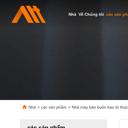
Nhà
Về Chúng tôi
các sản p
Nhà
>
các sản phẩm
>
Nhà máy bán buôn bao bì thực
các sản phẩm