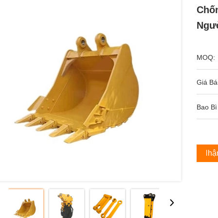
Chốn
Ngườ
MOQ:
Giá Bá
Bao Bì
Nhận