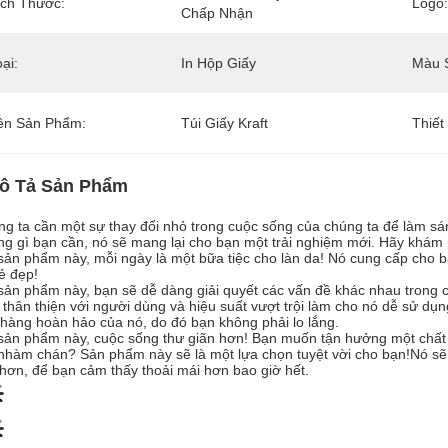
ích Thước:
Logo:
Chấp Nhận
ại:
In Hộp Giấy
Màu 
ên Sản Phẩm:
Túi Giấy Kraft
Thiết
ô Tả Sản Phẩm
g ta cần một sự thay đổi nhỏ trong cuộc sống của chúng ta để làm sá
g gì bạn cần, nó sẽ mang lại cho bạn một trải nghiệm mới. Hãy khám
sản phẩm này, mỗi ngày là một bữa tiệc cho làn da! Nó cung cấp cho b
ẻ đẹp!
sản phẩm này, bạn sẽ dễ dàng giải quyết các vấn đề khác nhau trong 
 thân thiện với người dùng và hiệu suất vượt trội làm cho nó dễ sử dụng
hàng hoàn hảo của nó, do đó bạn không phải lo lắng.
sản phẩm này, cuộc sống thư giãn hơn! Bạn muốn tận hưởng một chất
nhàm chán? Sản phẩm này sẽ là một lựa chọn tuyệt vời cho bạn!Nó sẽ 
hơn, để bạn cảm thấy thoải mái hơn bao giờ hết.