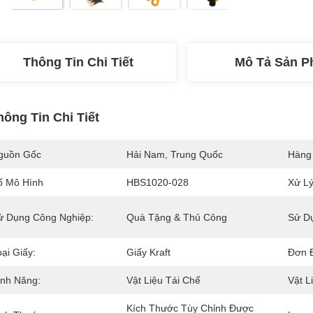
Thông Tin Chi Tiết
Mô Tả Sản 
hông Tin Chi Tiết
guồn Gốc
Hải Nam, Trung Quốc
Hàng
ố Mô Hình
HBS1020-028
Xử Lý
ử Dụng Công Nghiệp:
Quà Tặng & Thủ Công
Sử D
ại Giấy:
Giấy Kraft
Đơn Đ
ính Năng:
Vật Liệu Tái Chế
Vật L
Kích Thước Tùy Chỉnh Được 