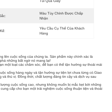
Túi Quà Giấy
Màu Tùy Chỉnh Được Chấp 
Sắc:
Nhận
Yêu Cầu Cụ Thể Của Khách 
 Kế:
Hàng
ng lên cuộc sống của chúng ta. Sản phẩm này chính xác là
 phá những bất ngờ nó mang lại!
ạn một loạt các chăm sóc, để bạn có thể tận hưởng sự thoải mái
cuộc sống hàng ngày và tận hưởng sự tiện lợi chưa từng có.Giao
 và thú vị. Đồng thời, chất lượng đáng tin cậy và dịch vụ sau
 lượng cuộc sống cao, nhưng không muốn bị mắc kẹt bởi những
cung cấp cho bạn một trải nghiệm cuộc sống thuận tiện và thoải