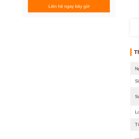
Liên hệ ngay bây giờ
T
N
S
S
Lo
T