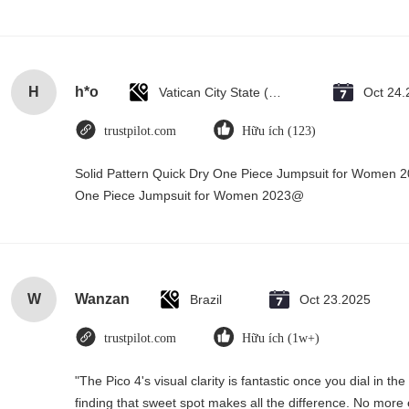
H
h*o
Vatican City State (Holy See)
Oct 24.
trustpilot.com
Hữu ích (123)
Solid Pattern Quick Dry One Piece Jumpsuit for Women 
One Piece Jumpsuit for Women 2023@
W
Wanzan
Brazil
Oct 23.2025
trustpilot.com
Hữu ích (1w+)
"The Pico 4's visual clarity is fantastic once you dial in 
finding that sweet spot makes all the difference. No more