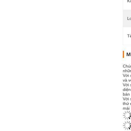
K
Lo
T
M
Chún
nhữn
Với 
và v
Với 
diện
bán 
Với 
thứ 
mái 