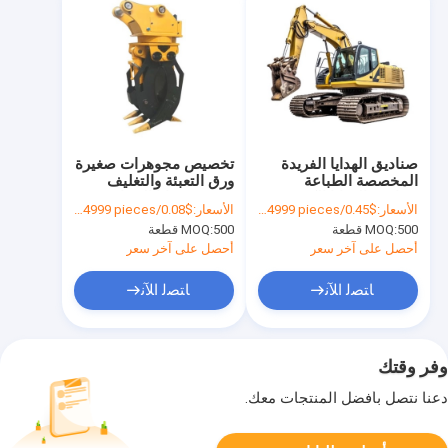
صناديق الهدايا الفريدة
تخصيص مجوهرات صغيرة
المخصصة الطباعة
ورق التعبئة والتغليف
صناديق الهدايا الكرتونية
صندوق هدايا الفتيات
الأسعار:
$0.45/pieces 500-4999 pieces
الأسعار:
$0.08/pieces 500-4999 pieces
الفاخرة التعبئة والتغليف
صندوق التعبئة الرخيصة
500 قطعة
MOQ:
500 قطعة
MOQ:
المجوهرات صناديق هدايا
عيد الحب
أحصل على آخر سعر
أحصل على آخر سعر
ﺎﺘﺼﻟ ﺍﻶﻧ
ﺎﺘﺼﻟ ﺍﻶﻧ
وفر وقتك
دعنا نتصل بأفضل المنتجات معك.