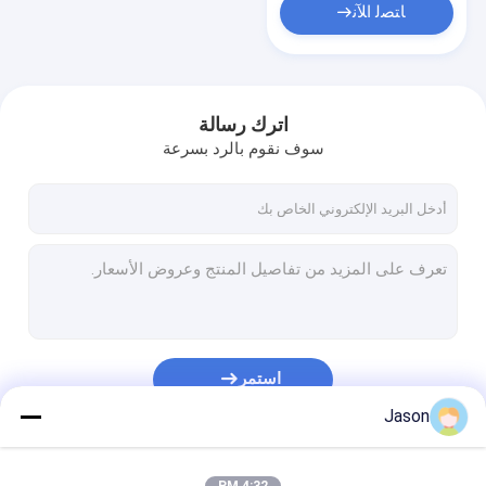
ﺎﺘﺼﻟ ﺍﻶﻧ
اترك رسالة
سوف نقوم بالرد بسرعة
استمر
Jason
فئاتنا