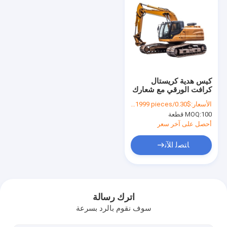
كيس هدية كريستال
كرافت الورقي مع شعارك
الخاص لحفلة عيد الميلاد
الأسعار:
$0.30/pieces 100-1999 pieces
الزخرفية
100 قطعة
MOQ:
أحصل على آخر سعر
ﺎﺘﺼﻟ ﺍﻶﻧ
منزل
المنتجات
اترك رسالة
سوف نقوم بالرد بسرعة
أشرطة فيديو