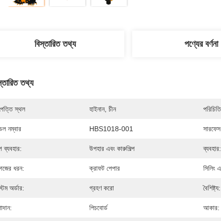
বিস্তারিত তথ্য
পণ্যের বর্ণনা
স্তারিত তথ্য
পত্তি স্থল
হাইনান, চীন
পরিচিতি
েল নম্বার
HBS1018-001
সারফেস হ
্প ব্যবহার:
উপহার এবং কারুশিল্প
ব্যবহার:
গজের ধরন:
ক্রাফট পেপার
সিলিং এব
স্টম অর্ডার:
গ্রহণ করো
বৈশিষ্ট্য:
াদান:
পিচবোর্ড
আকার: