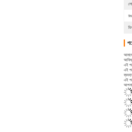
লো
রঙ
ডি
পণ্
আমাদে
আবিষ্
এই পণ
এই পণ
ব্যবহ
এই পণ
আপনাক