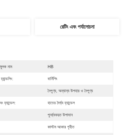
রেটিং এবং পর্যালোচনা
মুলক নাম
HB
্যান্ডলিং:
বার্নিশিং
নৈপুণ্য, অন্যান্য উপহার ও নৈপুণ্য
ং হ্যান্ডেল:
হাতের দৈর্ঘ্য হ্যান্ডেল
পুনর্ব্যবহৃত উপাদান
কাস্টম আকার গৃহীত