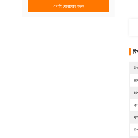
এখনই যোগাযোগ করুন
বি
উৎ
মড
শিল
কা
কা
উপ