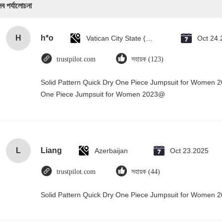
সব পর্যালোচনা
H
h*o
Vatican City State (Holy See)
Oct 24.
trustpilot.com
সহায়ক (123)
Solid Pattern Quick Dry One Piece Jumpsuit for Women 
One Piece Jumpsuit for Women 2023@
L
Liang
Azerbaijan
Oct 23.2025
trustpilot.com
সহায়ক (44)
Solid Pattern Quick Dry One Piece Jumpsuit for Women