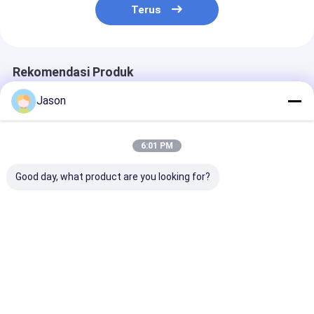
Terus
Rekomendasi Produk
Jason
6:01 PM
Good day, what product are you looking for?
Custom Creative
Custom Creative
Custom Creati
Goodie Natal Kraft
Goodie Natal Kraft
Goodie Natal K
Paper Gift Bag
Paper Gift Bag
Paper Gift Bag
dengan Logo Anda
dengan Logo Anda
dengan Logo 
sendiri untuk pesta
sendiri untuk pesta
sendiri untuk 
Harga terbaik
Harga terbaik
Harga terb
dekoratif Natal
dekoratif Natal
dekoratif Nata
Rumah
Tentang
Hubungi
Desktop