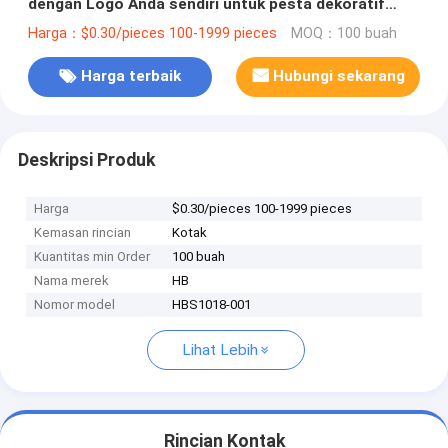
dengan Logo Anda sendiri untuk pesta dekoratif
Natal
Harga：$0.30/pieces 100-1999 pieces
MOQ：100 buah
Harga terbaik
Hubungi sekarang
Deskripsi Produk
Harga
$0.30/pieces 100-1999 pieces
Kemasan rincian
Kotak
Kuantitas min Order
100 buah
Nama merek
HB
Nomor model
HBS1018-001
Lihat Lebih
Rincian Kontak