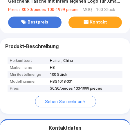
Geschenk Tasche mit Ihrem eigenen Logo für Xmas
Dekorationsparty
Preis：$0.30/pieces 100-1999 pieces
MOQ：100 Stück
Bestpreis
Kontakt
Produkt-Beschreibung
Herkunftsort
Hainan, China
Markenname
HB
Min Bestellmenge
100 Stück
Modellnummer
HBS1018-001
Preis
$0.30/pieces 100-1999 pieces
Sehen Sie mehr an
Kontaktdaten