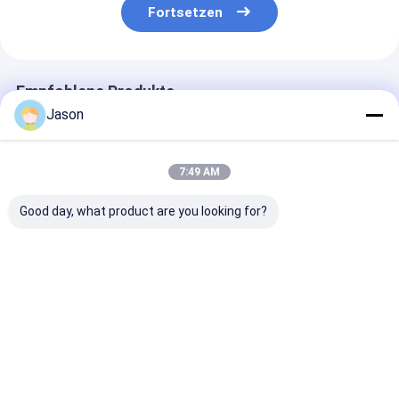
Fortsetzen
Empfohlene Produkte
Jason
7:49 AM
Good day, what product are you looking for?
Custom Creative
Custom Creative
Custom Creati
Goodie Weihnachts
Goodie Weihnachts
Goodie Weihn
Kraft Papier
Kraft Papier
Kraft Papier
Geschenk Tasche
Geschenk Tasche
Geschenk Tas
mit Ihrem eigenen
mit Ihrem eigenen
mit Ihrem eige
Bestpreis
Bestpreis
Bestprei
Logo für Xmas
Logo für Xmas
Logo für Xmas
Dekorationsparty
Dekorationsparty
Dekorationspa
Startseite
Über uns
Kontakt
Desktop Site