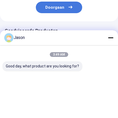
Doorgaan
Geadviseerde Producten
Jason
3:49 AM
Good day, what product are you looking for?
Retro cartoon dier
Fabriek Groothandel
Gepersonalise
kerstnacht appel
Oliebestendige
voedselverpak
cadeaubon
voedselverpakkingszak
Kraft takeawa
kerstcadeautje klein
Toastbrood Buiten
voedsel brood
cadeaubon
Verkoper Onderste
papieren zak v
Beste prijs
Beste prijs
Beste pri
ornament tas
Kraftpapierzak
restaurant
verpakkingsdoos