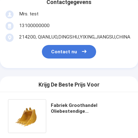
Contactgegevens
Mrs. test
13100000000
214200, QIANLUO,DINGSHU,YIXING,JIANGSU,CHINA
Contact nu
Krijg De Beste Prijs Voor
Fabriek Groothandel
Oliebestendige
voedselverpakkingszak
Toastbrood Buiten Verkoper
Onderste Kraftpapierzak