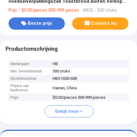
voedselverpakkingszak Toastbrood Buiten Verkoper
Onderste Kraftpapierzak
Prijs：$0.05/pieces 500-999 pieces
MOQ：500 stuks
Beste prijs
Contact nu
Productomschrijving
Merknaam
HB
Min. bestelaantal
500 stuks
Modelnummer
HBS1020-028
Plaats van
Hainan, China
herkomst
Prijs
$0.05/pieces 500-999 pieces
Bekijk meer