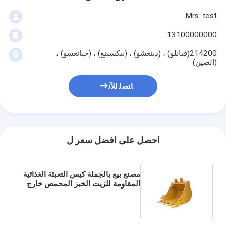
Mrs. test
13100000000
214200(قيانلو) ، (دينغشو) ، (ييكسينغ) ، (جيانغسو) ،
(الصين)
ﺎﺘﺼﻟ ﺍﻶﻧ
احصل على افضل سعر ل
مصنع بيع بالجملة كيس التعبئة الغذائية
المقاومة للزيت الخبز المحمص خارج
البائع أسفل كيس الورق الكرافت