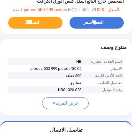
المحمص خارج البائع أسفل كيس الورق الكرافت
الأسعار：$0.05/pieces 500-999 pieces
MOQ：500 قطعة
افضل سعر
ﺎﺘﺼﻟ ﺍﻶﻧ
منتوج وصف
اسم العلامة التجارية
HB
الأسعار
$0.05/pieces 500-999 pieces
الحد الأدنى لكمية
500 قطعة
تفاصيل التغليف
صناديق
رقم الموديل
HBS1020-028
عرض المزيد
تفاصيل الاتصال