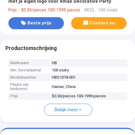
met je eigen logo voor Xmas Decorative Party
Prijs：$0.30/pieces 100-1999 pieces
MOQ：100 stuks
Beste prijs
Contact nu
Productomschrijving
Merknaam
HB
Min. bestelaantal
100 stuks
Modelnummer
HBS1018-001
Plaats van
Hainan, China
herkomst
Prijs
$0.30/pieces 100-1999 pieces
Bekijk meer