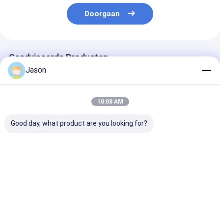
Doorgaan
Geadviseerde Producten
Jason
10:08 AM
Good day, what product are you looking for?
Custom Creative
Custom Creative
Custom Creati
Goodie Kerst Kraft
Goodie Kerst Kraft
Goodie Kerst K
Paper Gift Bag met je
Paper Gift Bag met je
Paper Gift Bag
eigen logo voor Xmas
eigen logo voor Xmas
eigen logo voo
Decorative Party
Decorative Party
Decorative Pa
Beste prijs
Beste prijs
Beste pri