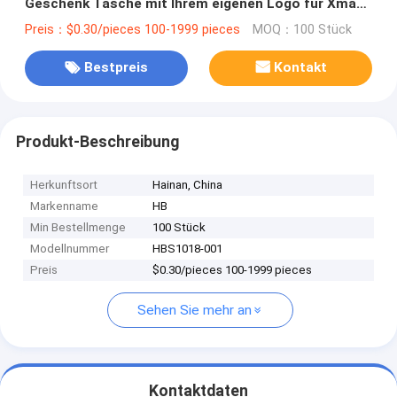
Geschenk Tasche mit Ihrem eigenen Logo für Xmas
Dekorationsparty
Preis：$0.30/pieces 100-1999 pieces
MOQ：100 Stück
Bestpreis
Kontakt
Produkt-Beschreibung
Herkunftsort
Hainan, China
Markenname
HB
Min Bestellmenge
100 Stück
Modellnummer
HBS1018-001
Preis
$0.30/pieces 100-1999 pieces
Sehen Sie mehr an
Kontaktdaten