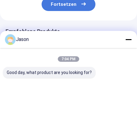
Fortsetzen
Empfohlene Produkte
Jason
7:04 PM
Good day, what product are you looking for?
Custom Creative
Custom Creative
Custom Creati
Goodie Weihnachts
Goodie Weihnachts
Goodie Weihn
Kraft Papier
Kraft Papier
Kraft Papier
Geschenk Tasche
Geschenk Tasche
Geschenk Tas
mit Ihrem eigenen
mit Ihrem eigenen
mit Ihrem eige
Bestpreis
Bestpreis
Bestprei
Logo für Xmas
Logo für Xmas
Logo für Xmas
Dekorationsparty
Dekorationsparty
Dekorationspa
Startseite
Über uns
Kontakt
Desktop Site