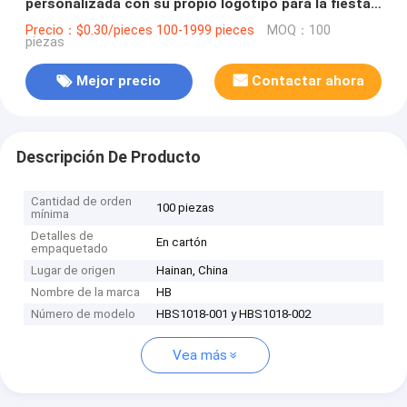
personalizada con su propio logotipo para la fiesta
decorativa de Navidad
Precio：$0.30/pieces 100-1999 pieces
MOQ：100
piezas
Mejor precio
Contactar ahora
Descripción De Producto
Cantidad de orden
100 piezas
mínima
Detalles de
En cartón
empaquetado
Lugar de origen
Hainan, China
Nombre de la marca
HB
Número de modelo
HBS1018-001 y HBS1018-002
Vea más