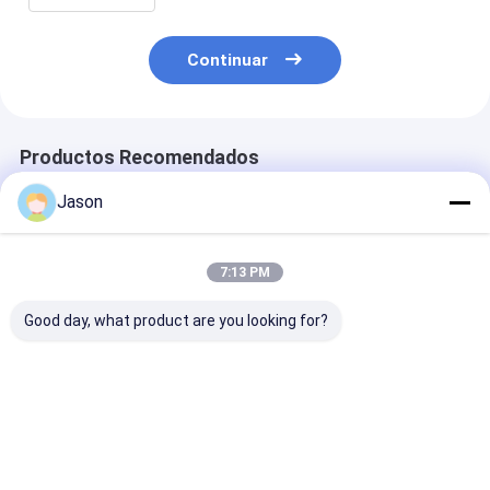
Continuar
Productos Recomendados
Jason
7:13 PM
Good day, what product are you looking for?
Bolsa de regalo de
Bolsa de regalo de
Bolsa de regal
papel Kraft de
papel Kraft de
papel Kraft de
Navidad creativa
Navidad creativa
Navidad creat
personalizada con
personalizada con
personalizada
su propio logotipo
su propio logotipo
su propio logo
Mejor precio
Mejor precio
Mejor pre
para la fiesta
para la fiesta
para la fiesta
decorativa de
decorativa de
decorativa de
Navidad
Navidad
Navidad