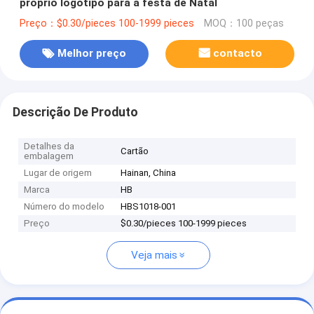
próprio logotipo para a festa de Natal
Preço：$0.30/pieces 100-1999 pieces
MOQ：100 peças
Melhor preço
contacto
Descrição De Produto
Detalhes da
Cartão
embalagem
Lugar de origem
Hainan, China
Marca
HB
Número do modelo
HBS1018-001
Preço
$0.30/pieces 100-1999 pieces
Veja mais