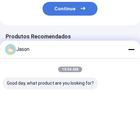
Continue
Produtos Recomendados
Jason
10:54 AM
Good day, what product are you looking for?
Bolsa de presente de
Bolsa de presente de
Bolsa de prese
papel Kraft de Natal
papel Kraft de Natal
papel Kraft de
com o seu próprio
com o seu próprio
com o seu próp
logotipo para a festa
logotipo para a festa
logotipo para 
de Natal
de Natal
de Natal
Melhor preço
Melhor preço
Melhor pr