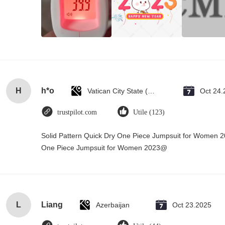
H
h*o
Vatican City State (Holy See)
Oct 24.
trustpilot.com
Utile (123)
Solid Pattern Quick Dry One Piece Jumpsuit for Women 
One Piece Jumpsuit for Women 2023@
L
Liang
Azerbaijan
Oct 23.2025