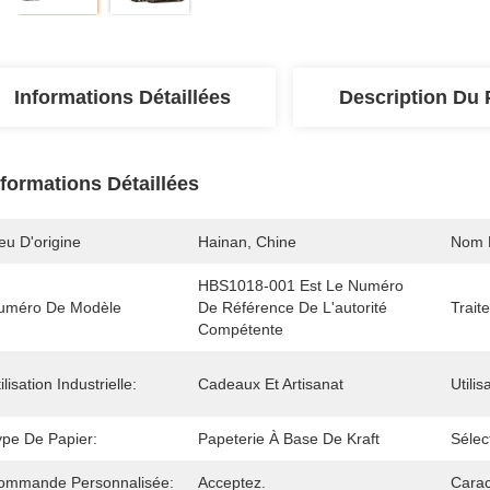
Informations Détaillées
Description Du 
nformations Détaillées
eu D'origine
Hainan, Chine
Nom 
HBS1018-001 Est Le Numéro 
uméro De Modèle
De Référence De L'autorité 
Trait
Compétente
ilisation Industrielle:
Cadeaux Et Artisanat
Utilis
ype De Papier:
Papeterie À Base De Kraft
Sélec
ommande Personnalisée:
Acceptez.
Carac