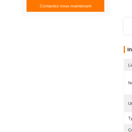
Contactez-nous maintenant
I
Li
N
Ut
T
C