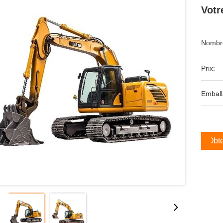
Votr
Nombre
Prix:
Emball
Obte