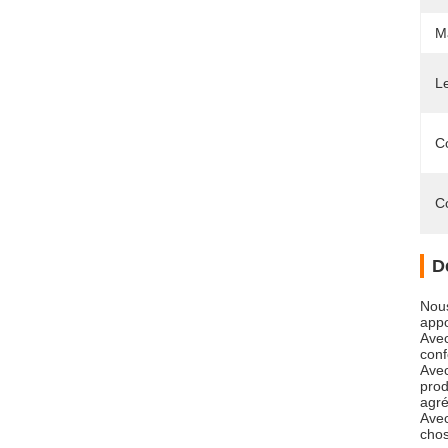
Ma
L
C
C
D
Nous
appo
Avec
conf
Avec
prod
agré
Avec
chos