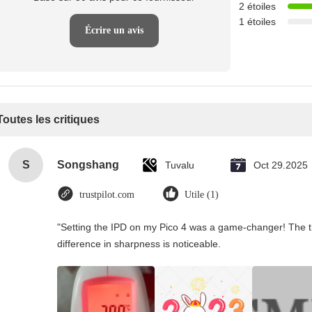
2 étoiles
1 étoiles
Écrire un avis
Toutes les critiques
S
Songshang
Tuvalu
Oct 29.2025
trustpilot.com
Utile (1)
"Setting the IPD on my Pico 4 was a game-changer! The t
difference in sharpness is noticeable.