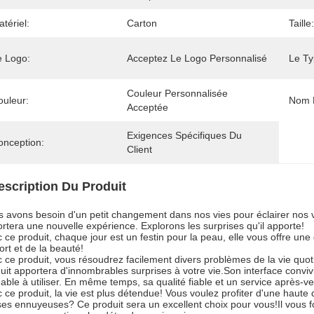
tériel:
Carton
Taille:
e Logo:
Acceptez Le Logo Personnalisé
Le Ty
Couleur Personnalisée 
ouleur:
Nom D
Acceptée
Exigences Spécifiques Du 
onception:
Client
escription Du Produit
 avons besoin d'un petit changement dans nos vies pour éclairer nos v
rtera une nouvelle expérience. Explorons les surprises qu'il apporte!
 ce produit, chaque jour est un festin pour la peau, elle vous offre u
ort et de la beauté!
 ce produit, vous résoudrez facilement divers problèmes de la vie quo
uit apportera d'innombrables surprises à votre vie.Son interface conviv
able à utiliser. En même temps, sa qualité fiable et un service après-v
 ce produit, la vie est plus détendue! Vous voulez profiter d'une haute
es ennuyeuses? Ce produit sera un excellent choix pour vous!Il vous fo