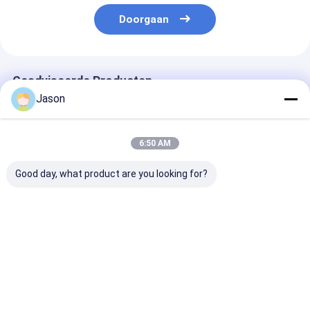
Doorgaan
Geadviseerde Producten
Jason
6:50 AM
Good day, what product are you looking for?
Custom Creative
Custom Creative
Custom Creati
Goodie Kerst Kraft
Goodie Kerst Kraft
Goodie Kerst K
Paper Gift Bag met je
Paper Gift Bag met je
Paper Gift Bag
eigen logo voor Xmas
eigen logo voor Xmas
eigen logo voo
Decorative Party
Decorative Party
Decorative Pa
Beste prijs
Beste prijs
Beste pri