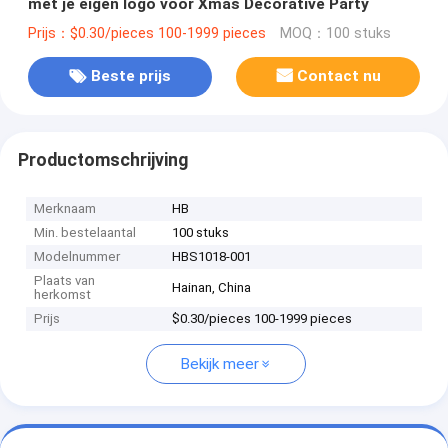
met je eigen logo voor Xmas Decorative Party
Prijs：$0.30/pieces 100-1999 pieces
MOQ：100 stuks
Beste prijs
Contact nu
Productomschrijving
Merknaam
HB
Min. bestelaantal
100 stuks
Modelnummer
HBS1018-001
Plaats van
Hainan, China
herkomst
Prijs
$0.30/pieces 100-1999 pieces
Bekijk meer