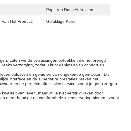
Papieren Doos Afdrukken
Van Het Product:
Gelukkige Kerst.
rengen. Laten we de verrassingen ontdekken die het brengt!
ge reeks verzorging, zodat u kunt genieten van comfort en
jks leven oplossen en genieten van ongekende gemakken. Dit
lijke interface en de superieure prestaties maken het
ouwbaar en de perfecte after-sales service, zodat je geen zorgen
waliteit van leven, maar wil je niet verstrikt raken door
 een meer handige en comfortabele levenservaring bieden., zodat