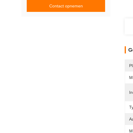
Contact opnemen
G
P
M
In
T
A
Ma