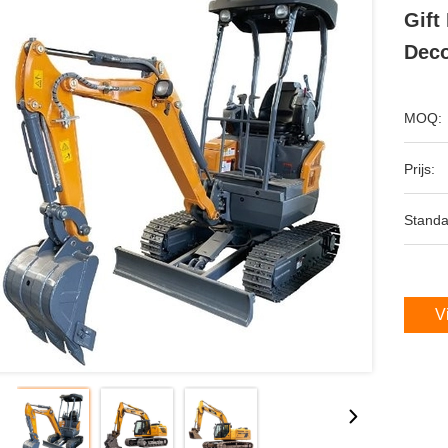
Gift
Deco
MOQ:
Prijs:
Standa
V