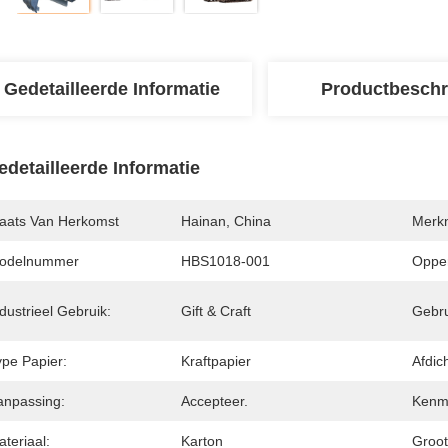
Gedetailleerde Informatie
Productbeschr
edetailleerde Informatie
laats Van Herkomst
Hainan, China
Merk
odelnummer
HBS1018-001
Opper
dustrieel Gebruik:
Gift & Craft
Gebru
ype Papier:
Kraftpapier
Afdic
anpassing:
Accepteer.
Kenm
teriaal:
Karton
Groot