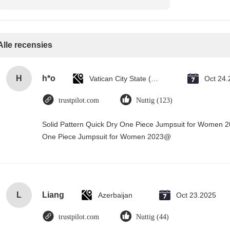
Alle recensies
H
h*o
Vatican City State (Holy See)
Oct 24.
trustpilot.com
Nuttig (123)
Solid Pattern Quick Dry One Piece Jumpsuit for Women 
One Piece Jumpsuit for Women 2023@
L
Liang
Azerbaijan
Oct 23.2025
trustpilot.com
Nuttig (44)