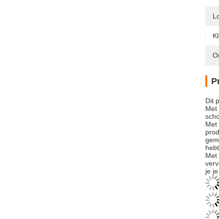
L
Kl
O
P
Dit 
Met 
scho
Met 
prod
gema
hebt
Met 
verv
je j