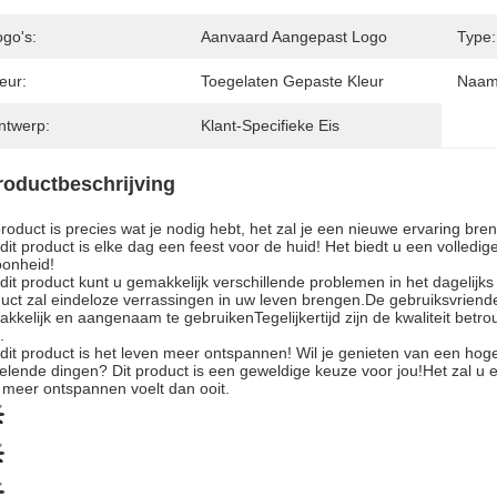
ogo's:
Aanvaard Aangepast Logo
Type:
eur:
Toegelaten Gepaste Kleur
Naam 
ntwerp:
Klant-Specifieke Eis
roductbeschrijving
product is precies wat je nodig hebt, het zal je een nieuwe ervaring b
dit product is elke dag een feest voor de huid! Het biedt u een volledi
onheid!
dit product kunt u gemakkelijk verschillende problemen in het dageli
uct zal eindeloze verrassingen in uw leven brengen.De gebruiksvriende
kkelijk en aangenaam te gebruikenTegelijkertijd zijn de kwaliteit betr
.
dit product is het leven meer ontspannen! Wil je genieten van een hoge k
elende dingen? Dit product is een geweldige keuze voor jou!Het zal u
e meer ontspannen voelt dan ooit.