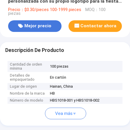
personalizada con su propio logotipo para la fiesta
decorativa de Navidad
Precio：$0.30/pieces 100-1999 pieces
MOQ：100
piezas
Mejor precio
Contactar ahora
Descripción De Producto
Cantidad de orden
100 piezas
mínima
Detalles de
En cartón
empaquetado
Lugar de origen
Hainan, China
Nombre de la marca
HB
Número de modelo
HBS1018-001 y HBS1018-002
Vea más