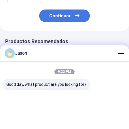
Continuar
Productos Recomendados
Jason
9:22 PM
Good day, what product are you looking for?
Bolsa de regalo de
Bolsa de regalo de
Bolsa de regal
papel Kraft de
papel Kraft de
papel Kraft de
Navidad creativa
Navidad creativa
Navidad creat
personalizada con
personalizada con
personalizada
su propio logotipo
su propio logotipo
su propio logo
Mejor precio
Mejor precio
Mejor pre
para la fiesta
para la fiesta
para la fiesta
decorativa de
decorativa de
decorativa de
Navidad
Navidad
Navidad