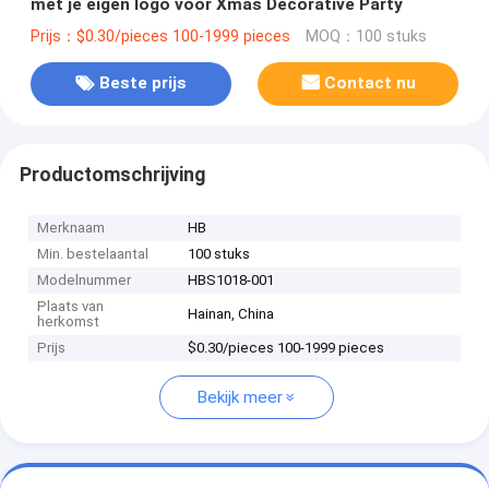
met je eigen logo voor Xmas Decorative Party
Prijs：$0.30/pieces 100-1999 pieces
MOQ：100 stuks
Beste prijs
Contact nu
Productomschrijving
Merknaam
HB
Min. bestelaantal
100 stuks
Modelnummer
HBS1018-001
Plaats van
Hainan, China
herkomst
Prijs
$0.30/pieces 100-1999 pieces
Bekijk meer