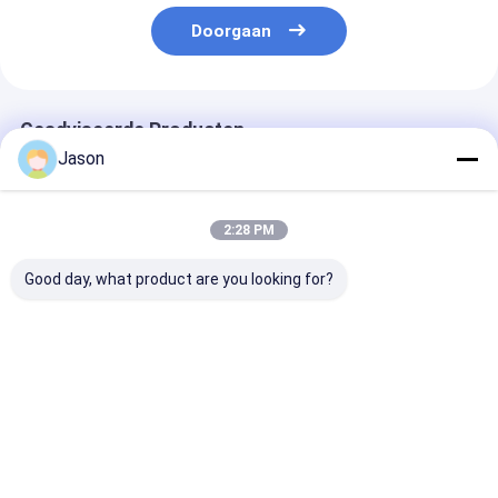
Doorgaan
Geadviseerde Producten
Jason
2:28 PM
Good day, what product are you looking for?
Custom Creative
Custom Creative
Custom Creati
Goodie Kerst Kraft
Goodie Kerst Kraft
Goodie Kerst K
Paper Gift Bag met je
Paper Gift Bag met je
Paper Gift Bag
eigen logo voor Xmas
eigen logo voor Xmas
eigen logo voo
Decorative Party
Decorative Party
Decorative Pa
Beste prijs
Beste prijs
Beste pri