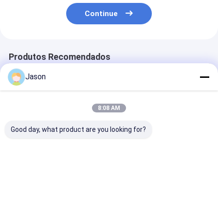
Continue
Produtos Recomendados
Jason
8:08 AM
Good day, what product are you looking for?
Bolsa de presente de
Bolsa de presente de
Bolsa de prese
papel Kraft de Natal
papel Kraft de Natal
papel Kraft de
com o seu próprio
com o seu próprio
com o seu próp
logotipo para a festa
logotipo para a festa
logotipo para 
de Natal
de Natal
de Natal
Melhor preço
Melhor preço
Melhor pr