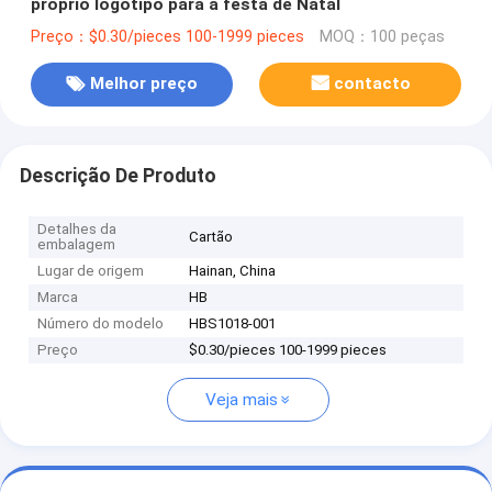
próprio logotipo para a festa de Natal
Preço：$0.30/pieces 100-1999 pieces
MOQ：100 peças
Melhor preço
contacto
Descrição De Produto
Detalhes da
Cartão
embalagem
Lugar de origem
Hainan, China
Marca
HB
Número do modelo
HBS1018-001
Preço
$0.30/pieces 100-1999 pieces
Veja mais