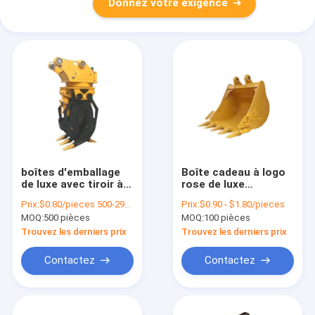
Donnez votre exigence
boîtes d'emballage
Boîte cadeau à logo
de luxe avec tiroir à
rose de luxe
poignée boîte cadeau
personnalisée boîte
Prix:
$0.80/pieces 500-2999 pieces
Prix:
$0.90 - $1.80/pieces
boîte de cadeau
d'emballage sac à
MOQ:
500 pièces
MOQ:
100 pièces
luxuriante boîte
main boîte
cadeau sur mesure
d'emballage
Trouvez les derniers prix
Trouvez les derniers prix
en papier revêtu
Contactez
Contactez