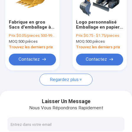
Le spectacle VR
À propos de nous
Fabrique en gros
Logo personnalisé
Sacs d'emballage à
Emballage en papier
Visite de l'usine
l'huile pour aliments
carton pliable en or
Prix:
$0.05/pieces 500-999 pieces
Prix:
$0.75 - $1.75/pieces
Pain grillé à
blanc / noir / rose
MOQ:
500 pièces
MOQ:
500 pièces
l'extérieur du vendeur
Luxe boîte cadeau
Contrôle de la qualité
Sac de papier kraft
magnétique avec
Trouvez les derniers prix
Trouvez les derniers prix
en bas
fermeture à ruban
Nous contacter
Contactez
Contactez
Nouvelles
Regardez plus
Les affaires
Le blog
Laisser Un Message
Nous Vous Répondrons Rapidement
Demandez un devis