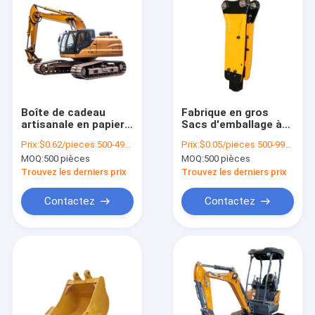
Boîte de cadeau
Fabrique en gros
artisanale en papier
Sacs d'emballage à
boîte cadeau
l'huile pour aliments
Prix:
$0.62/pieces 500-4999 pieces
Prix:
$0.05/pieces 500-999 pieces
d'anniversaire boîte
Pain grillé à
MOQ:
500 pièces
MOQ:
500 pièces
de cosmétiques
l'extérieur du vendeur
boîte d'emballage
Sac de papier kraft
Trouvez les derniers prix
Trouvez les derniers prix
carton
en bas
Contactez
Contactez
À la maison
Produits
vidéo