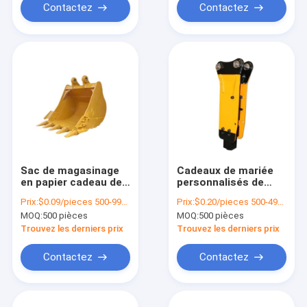
Contactez
Contactez
Sac de magasinage
Cadeaux de mariée
en papier cadeau de
personnalisés de
luxe imprimé Sac de
luxe pour invités
Prix:
$0.09/pieces 500-999 pieces
Prix:
$0.20/pieces 500-4999 pieces
magasinage en
bonbons indiens
MOQ:
500 pièces
MOQ:
500 pièces
papier personnalisé
rouge boîtes de
avec logo
mariage pour la
Trouvez les derniers prix
Trouvez les derniers prix
décoration de
mariage
Contactez
Contactez