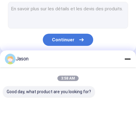
Quille en acier léger
Épingles en acier léger
Quille de peinture en acier
Continuer
Parement en acier
Pièces de cadre métallique
Jason
Nos Catégories
grille de plafond suspendu
3:58 AM
Good day, what product are you looking for?
Quille en acier léger
Épingles en acier
Quille de peint
léger
acier