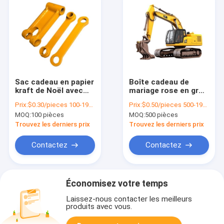
Sac cadeau en papier
Boîte cadeau de
kraft de Noël avec
mariage rose en gros
votre propre logo
Sac en papier sur
Prix:
$0.30/pieces 100-1999 pieces
Prix:
$0.50/pieces 500-1999 pieces
pour la fête de Noël
mesure pour la fête
MOQ:
100 pièces
MOQ:
500 pièces
d'anniversaire
Trouvez les derniers prix
Trouvez les derniers prix
Contactez
Contactez
Économisez votre temps
Laissez-nous contacter les meilleurs
produits avec vous.