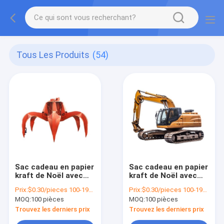
Tous Les Produits
(54)
Sac cadeau en papier
Sac cadeau en papier
kraft de Noël avec
kraft de Noël avec
votre propre logo
votre propre logo
Prix:
$0.30/pieces 100-1999 pieces
Prix:
$0.30/pieces 100-1999 pieces
pour la fête de Noël
pour la fête de Noël
MOQ:
100 pièces
MOQ:
100 pièces
Trouvez les derniers prix
Trouvez les derniers prix