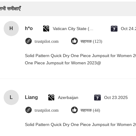
सभी समीक्षाएँ
H
h*o
Vatican City State (Holy See)
Oct 24.
trustpilot.com
सहायक (123)
Solid Pattern Quick Dry One Piece Jumpsuit for Women 
One Piece Jumpsuit for Women 2023@
L
Liang
Azerbaijan
Oct 23.2025
trustpilot.com
सहायक (44)
Solid Pattern Quick Dry One Piece Jumpsuit for Women