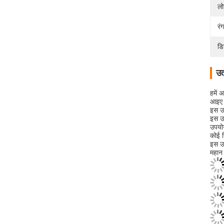
लो
रंग
डि
उत
हमें 
आइए इ
इस उत
इस उत
उपयोग
कोई च
इस उत
महान