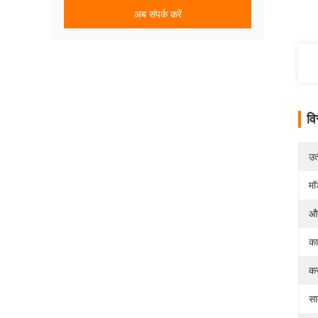
अब संपर्क करें
वि
उत्
मॉ
औद
का
कस
सा