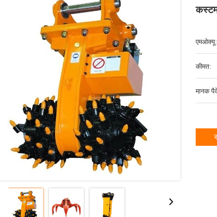
कस्टम
एमओक्यू:
कीमत:
मानक पैक
स