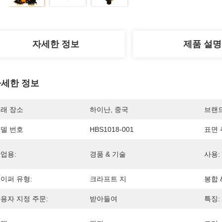
자세한 정보
제품 설명
세한 정보
래 장소
하이난, 중국
브랜
델 번호
HBS1018-001
표면 
업용:
경품 & 기술
사용:
이퍼 유형:
크라프트 지
봉합 
용자 지정 주문:
받아들여
특징: