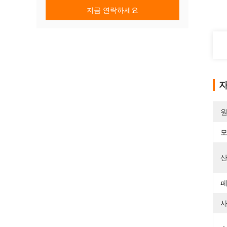
지금 연락하세요
자
원
모
산
페
사