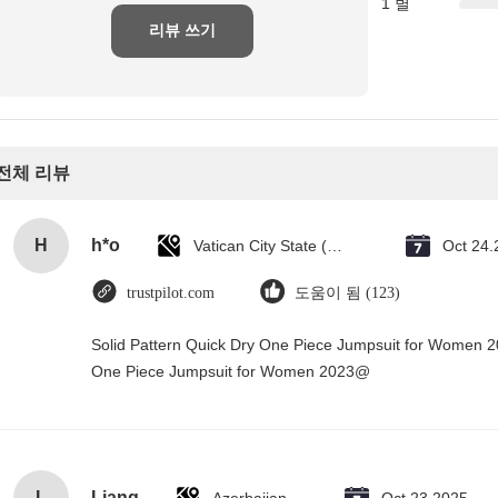
1 별
리뷰 쓰기
전체 리뷰
H
h*o
Vatican City State (Holy See)
Oct 24.
trustpilot.com
도움이 됨 (123)
Solid Pattern Quick Dry One Piece Jumpsuit for Women 
One Piece Jumpsuit for Women 2023@
L
Liang