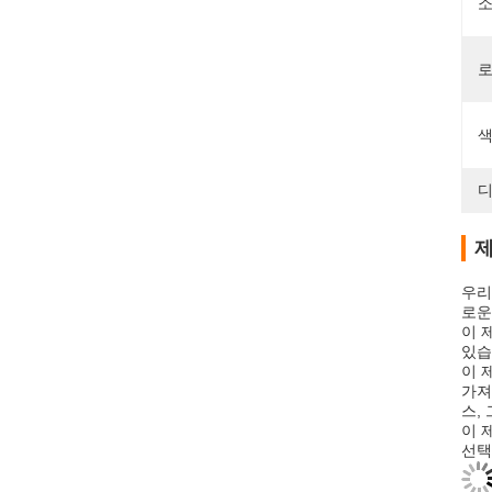
소
로
색
디
제
우리
로운
이 
있습
이 
가져
스,
이 
선택