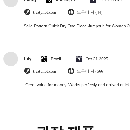
Azerbaijan
Oct 23.2025
trustpilot.com
도움이 됨 (44)
Solid Pattern Quick Dry One Piece Jumpsuit for Women
L
Lily
Brazil
Oct 21.2025
trustpilot.com
도움이 됨 (666)
"Great value for money. Works perfectly and arrived quickly