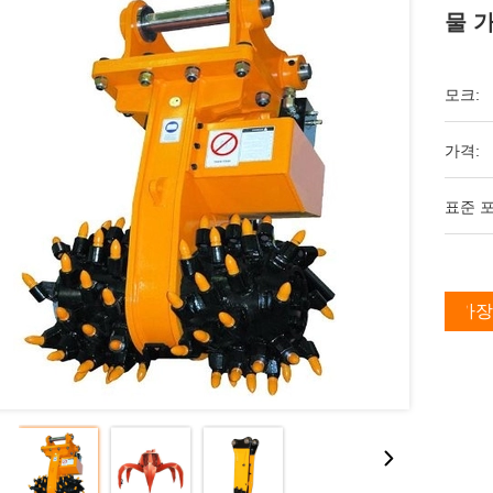
물 
모크:
가격:
표준 포
가장